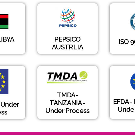
LIBYA
PEPSICO
ISO 9
AUSTRLIA
TMDA-
EFDA -
TANZANIA -
 Under
Under
Under Process
ess