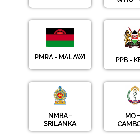
PMRA - MALAWI
PPB - 
NMRA -
MOH
SRILANKA
CAMBO