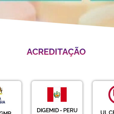
ACREDITAÇÃO
DIGEMID - PERU
UL C
 GMP