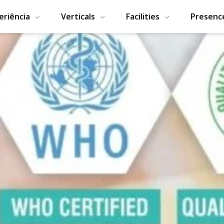
eriência
Verticals
Facilities
Presenc