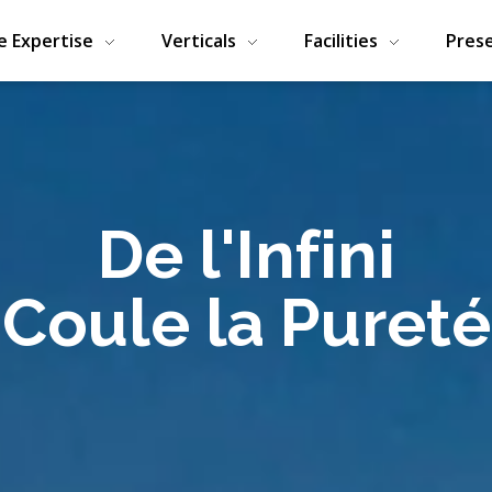
e Expertise
Verticals
Facilities
Pres
De l'Infini
Coule la Pureté