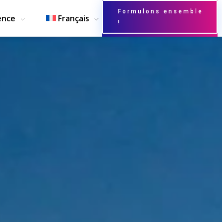
Formulons ensemble
ence
Français
!