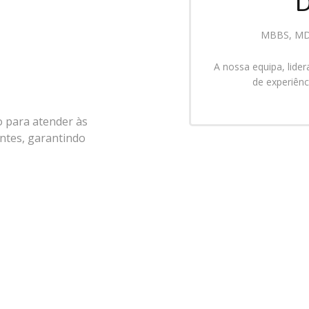
D
MBBS, MD 
A nossa equipa, lide
de experiên
o para atender às
entes, garantindo